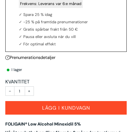
‎ Frekvens:
Leverans var 6:e månad
✓ Spara 25 % idag
✓ -25 % på framtida prenumerationer
✓ Gratis spårbar frakt från 50 €
✓ Pausa eller avsluta när du vill
✓ För optimal effekt
Prenumerationsdetaljer
I lager
KVANTITET
−
+
LÄGG I KUNDVAGN
FOLIGAIN® Low Alcohol Minoxidil 5%