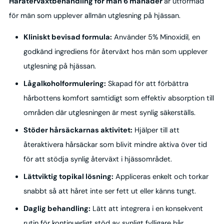
Håråterväxtbehandling för män 6 månader
är utformad
för män som upplever allmän utglesning på hjässan.
Kliniskt bevisad formula:
Använder 5% Minoxidil, en
godkänd ingrediens för återväxt hos män som upplever
utglesning på hjässan.
Lågalkoholformulering:
Skapad för att förbättra
hårbottens komfort samtidigt som effektiv absorption till
områden där utglesningen är mest synlig säkerställs.
Stöder hårsäckarnas aktivitet:
Hjälper till att
återaktivera hårsäckar som blivit mindre aktiva över tid
för att stödja synlig återväxt i hjässområdet.
Lättviktig topikal lösning:
Appliceras enkelt och torkar
snabbt så att håret inte ser fett ut eller känns tungt.
Daglig behandling:
Lätt att integrera i en konsekvent
rutin för kontinuerligt stöd av synligt fylligare hår.