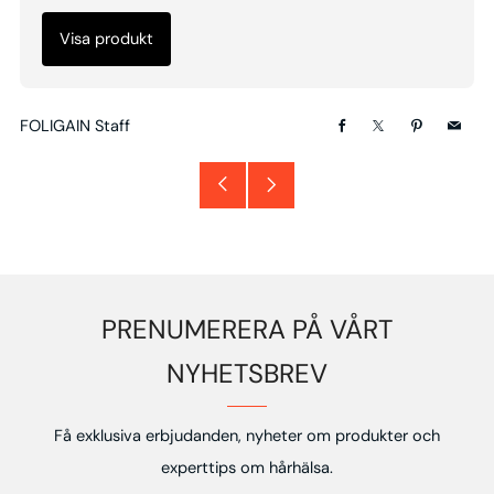
Visa produkt
FOLIGAIN Staff
Facebook
X
Pinterest
Email
Äldre
Nyare
inlägg
inlägg
PRENUMERERA PÅ VÅRT
NYHETSBREV
Få exklusiva erbjudanden, nyheter om produkter och
experttips om hårhälsa.