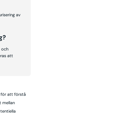
risering av
g?
r och
ras att
för att förstå
t mellan
entiella