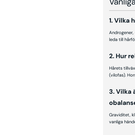
Vanliga
1. Vilka
Androgener, 
leda till hår
2. Hur r
Hårets tillvä
(vilofas). Ho
3. Vilka
obalans
Graviditet, 
vanliga händ