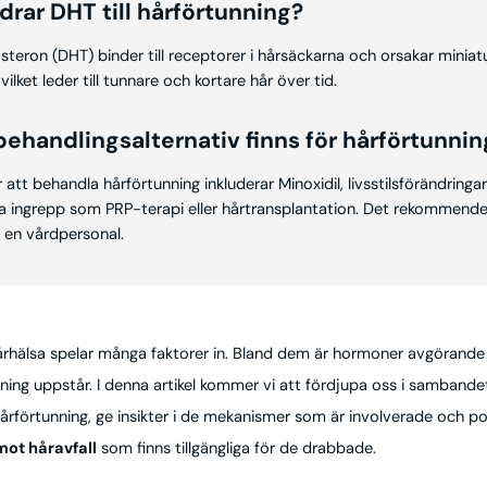
idrar DHT till hårförtunning?
teron (DHT) binder till receptorer i hårsäckarna och orsakar miniatu
vilket leder till tunnare och kortare hår över tid.
 behandlingsalternativ finns för hårförtunnin
r att behandla hårförtunning inkluderar Minoxidil, livsstilsförändringa
la ingrepp som PRP-terapi eller hårtransplantation. Det rekommende
en vårdpersonal.
hårhälsa spelar många faktorer in. Bland dem är hormoner avgörande 
nning uppstår. I denna artikel kommer vi att fördjupa oss i sambande
rförtunning, ge insikter i de mekanismer som är involverade och pot
ot håravfall
som finns tillgängliga för de drabbade.