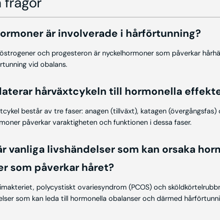
 frågor
 hormoner är involverade i hårförtunning?
östrogener och progesteron är nyckelhormoner som påverkar hårhä
förtunning vid obalans.
elaterar hårväxtcykeln till hormonella effekt
xtcykel består av tre faser: anagen (tillväxt), katagen (övergångsfas)
rmoner påverkar varaktigheten och funktionen i dessa faser.
 är vanliga livshändelser som kan orsaka ho
er som påverkar håret?
klimakteriet, polycystiskt ovariesyndrom (PCOS) och sköldkörtelrubbn
elser som kan leda till hormonella obalanser och därmed hårförtunni