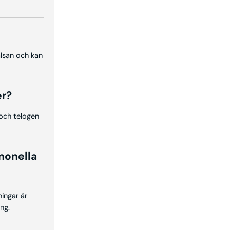
lsan och kan
er?
 och telogen
rmonella
ingar är
ng.