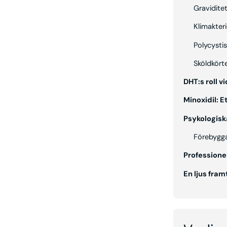
Gravidite
Klimakteri
Polycysti
Sköldkört
DHT:s roll v
Minoxidil: E
Psykologisk
Förebygga
Professione
En ljus fram