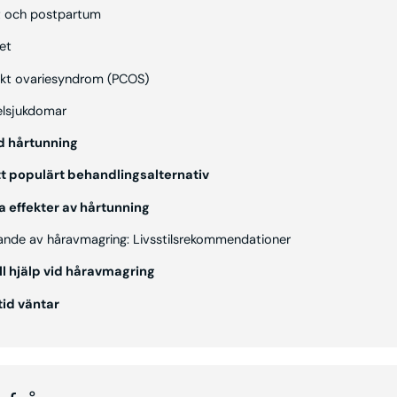
t och postpartum
et
skt ovariesyndrom (PCOS)
elsjukdomar
id hårtunning
tt populärt behandlingsalternativ
a effekter av hårtunning
nde av håravmagring: Livsstilsrekommendationer
ll hjälp vid håravmagring
tid väntar