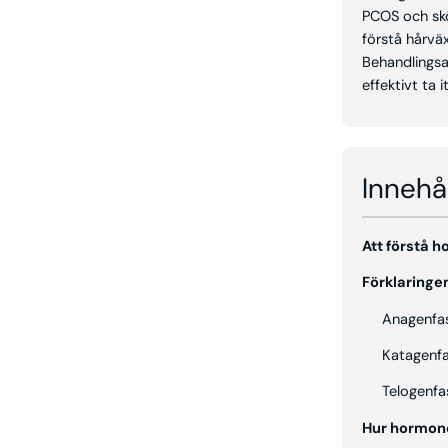
PCOS och skö
förstå hårvä
Behandlingsal
effektivt ta 
Innehå
Att förstå 
Förklaringe
Anagenfa
Katagenf
Telogenfa
Hur hormone