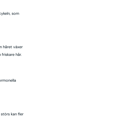
tcykeln, som
en håret växer
friskare hår.
ormonella
störs kan fler