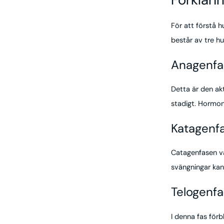
För att förstå h
består av tre h
Anagenfa
Detta är den akt
stadigt. Hormone
Katagenf
Catagenfasen va
svängningar kan
Telogenfa
I denna fas förb