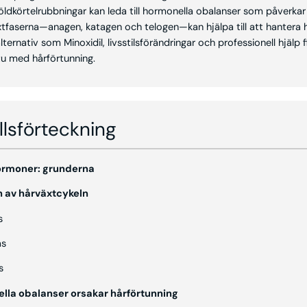
ldkörtelrubbningar kan leda till hormonella obalanser som påverkar 
xtfaserna—anagen, katagen och telogen—kan hjälpa till att hantera h
ternativ som Minoxidil, livsstilsförändringar och professionell hjälp f
itu med hårförtunning.
llsförteckning
hormoner: grunderna
n av hårväxtcykeln
s
as
s
lla obalanser orsakar hårförtunning