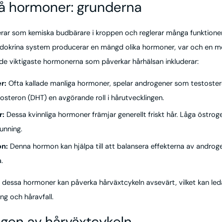
tå hormoner: grunderna
ar som kemiska budbärare i kroppen och reglerar många funktioner,
ndokrina system producerar en mängd olika hormoner, var och en me
 de viktigaste hormonerna som påverkar hårhälsan inkluderar:
r:
Ofta kallade manliga hormoner, spelar androgener som testoste
osteron (DHT) en avgörande roll i hårutvecklingen.
r:
Dessa kvinnliga hormoner främjar generellt friskt hår. Låga östrog
tunning.
on:
Denna hormon kan hjälpa till att balansera effekterna av androg
.
dessa hormoner kan påverka hårväxtcykeln avsevärt, vilket kan leda t
ng och håravfall.
ngen av hårväxtcykeln