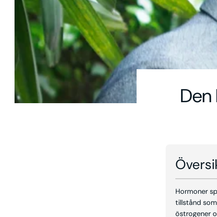
Den 
Översi
Hormoner spel
tillstånd so
östrogener o