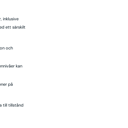
 inklusive
d ett särskilt
ron och
ennivåer kan
ener på
ill tillstånd