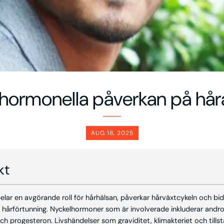
hormonella påverkan på håra
AUG 18, 2025
kt
ar en avgörande roll för hårhälsan, påverkar hårväxtcykeln och bidra
m hårförtunning. Nyckelhormoner som är involverade inkluderar andr
ch progesteron. Livshändelser som graviditet, klimakteriet och till