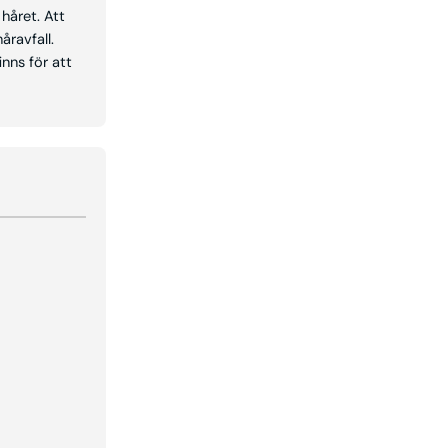
håret. Att
åravfall.
inns för att