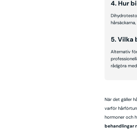
4. Hur b
Dihydrotestos
hårsäckarna, 
5. Vilka
Alternativ fö
professionel
rådgöra med 
När det gäller 
varför hårförtu
hormoner och hå
behandlingar m