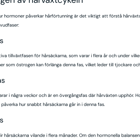
ur hormoner påverkar hårförtunning är det viktigt att förstå hårväx
uvudfaser:
s
iva tillväxtfasen för hårsäckarna, som varar i flera år och under vilk
r som östrogen kan förlänga denna fas, vilket leder till tjockare och 
as
rar i några veckor och är en övergångsfas där hårväxten upphör. H
 påverka hur snabbt hårsäckarna går in i denna fas.
s
lir hårsäckarna vilande i flera månader. Om den hormonella balansen 