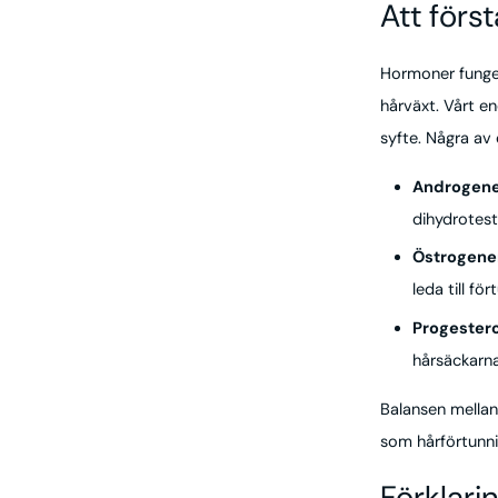
Att förs
Hormoner funger
hårväxt. Vårt e
syfte. Några av
Androgene
dihydrotest
Östrogene
leda till för
Progester
hårsäckarna
Balansen mellan 
som hårförtunni
Förklari