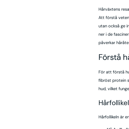
Hårväxtens resa
Att förstå vete
utan också ge in
ner i de fascin
påverkar håråte
Förstå h
För att förstå h
fibröst protein 
hud, vilket fun
Hårfollik
Hårfollikeln är