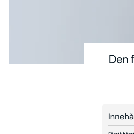
Den 
Innehå