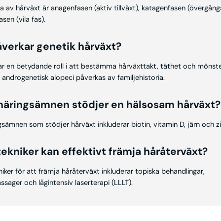
na av hårväxt är anagenfasen (aktiv tillväxt), katagenfasen (övergån
sen (vila fas).
åverkar genetik hårväxt?
ar en betydande roll i att bestämma hårväxttakt, täthet och mönste
 androgenetisk alopeci påverkas av familjehistoria.
 näringsämnen stödjer en hälsosam hårväxt?
gsämnen som stödjer hårväxt inkluderar biotin, vitamin D, järn och zi
 tekniker kan effektivt främja håråterväxt?
niker för att främja håråterväxt inkluderar topiska behandlingar,
sager och lågintensiv laserterapi (LLLT).