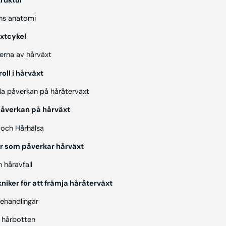
truktur
lns anatomi
äxtcykel
serna av hårväxt
oll i hårväxt
a påverkan på håråterväxt
åverkan på hårväxt
 och Hårhälsa
er som påverkar hårväxt
 håravfall
kniker för att främja håråterväxt
behandlingar
 hårbotten