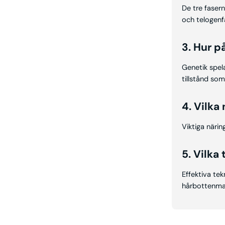
De tre faser
och telogenfa
3. Hur p
Genetik spel
tillstånd som
4. Vilka
Viktiga närin
5. Vilka
Effektiva tek
hårbottenmas