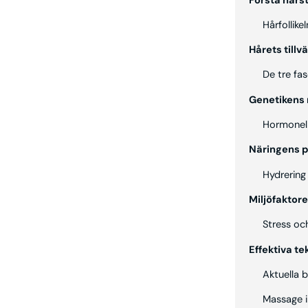
Förstå hårs
Hårfollike
Hårets tillv
De tre fa
Genetikens r
Hormonell
Näringens p
Hydrering
Miljöfaktor
Stress och
Effektiva te
Aktuella 
Massage i