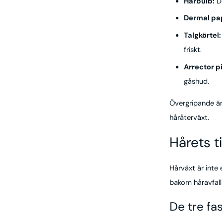
Hårbulb:
De
Dermal pap
Talgkörtel:
friskt.
Arrector p
gåshud.
Övergripande är
håråterväxt.
Hårets t
Hårväxt är inte 
bakom håravfall
De tre fa