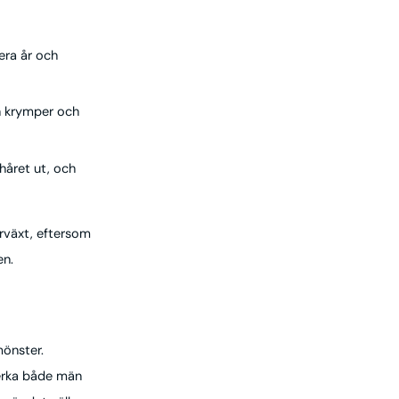
lera år och
ln krymper och
 håret ut, och
erväxt, eftersom
en.
mönster.
åverka både män