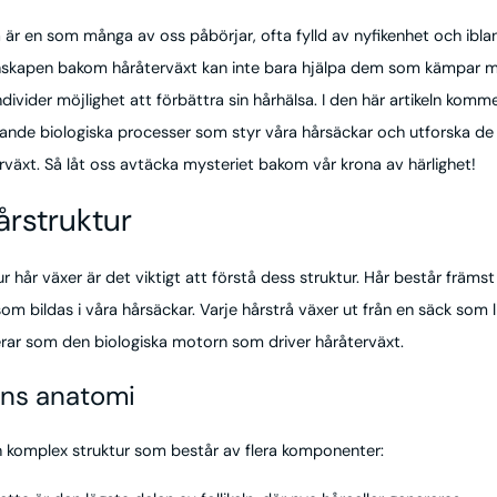
 är en som många av oss påbörjar, ofta fylld av nyfikenhet och iblan
nskapen bakom håråterväxt kan inte bara hjälpa dem som kämpar m
divider möjlighet att förbättra sin hårhälsa. I den här artikeln komme
erande biologiska processer som styr våra hårsäckar och utforska de
rväxt. Så låt oss avtäcka mysteriet bakom vår krona av härlighet!
årstruktur
ur hår växer är det viktigt att förstå dess struktur. Hår består främst 
som bildas i våra hårsäckar. Varje hårstrå växer ut från en säck som 
gerar som den biologiska motorn som driver håråterväxt.
elns anatomi
 en komplex struktur som består av flera komponenter: