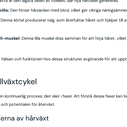
tta är den lägsta delen av follikeln, där nya hårceller genereras.
illa:
Den förser hårsäcken med blod, vilket ger viktiga näringsämnen
Denna körtel producerar talg, som återfuktar håret och hjälper till a
ili-muskel:
Denna lilla muskel dras samman för att höja håret, vilket 
 hälsan och funktionen hos dessa strukturer avgörande för att uppr
illväxtcykel
en kontinuerlig process; den sker i faser. Att förstå dessa faser kan 
 och potentialen för återväxt.
serna av hårväxt