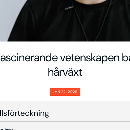
fascinerande vetenskapen 
hårväxt
JAN 22, 2025
llsförteckning