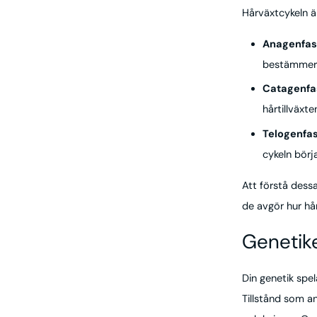
Hårväxtcykeln är
Anagenfas
bestämmer l
Catagenfa
hårtillväxte
Telogenfas
cykeln börj
Att förstå dessa
de avgör hur hå
Genetike
Din genetik spe
Tillstånd som an