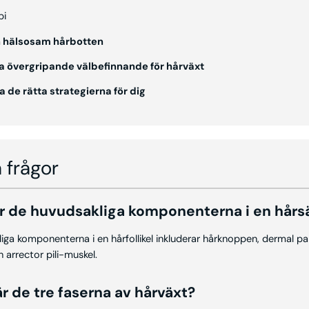
pi
n hälsosam hårbotten
 övergripande välbefinnande för hårväxt
 de rätta strategierna för dig
 frågor
 är de huvudsakliga komponenterna i en hår
ga komponenterna i en hårfollikel inkluderar hårknoppen, dermal pap
h arrector pili-muskel.
 är de tre faserna av hårväxt?