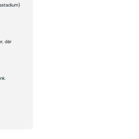
gsstadium)
r, där
nk.