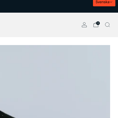
Svenska
0