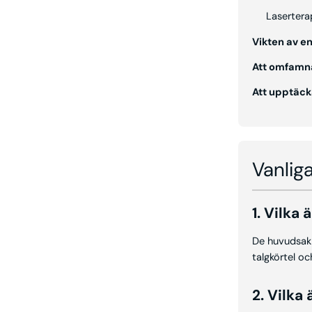
Lasertera
Vikten av e
Att omfamna
Att upptäcka
Vanliga
1. Vilka
De huvudsakli
talgkörtel oc
2. Vilka