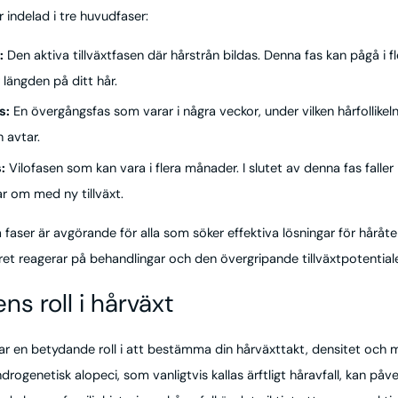
 indelad i tre huvudfaser:
:
Den aktiva tillväxtfasen där hårstrån bildas. Denna fas kan pågå i f
ängden på ditt hår.
s:
En övergångsfas som varar i några veckor, under vilken hårfollike
n avtar.
:
Vilofasen som kan vara i flera månader. I slutet av denna fas faller
ar om med ny tillväxt.
 faser är avgörande för alla som söker effektiva lösningar för håråt
ret reagerar på behandlingar och den övergripande tillväxtpotential
ns roll i hårväxt
lar en betydande roll i att bestämma din hårväxttakt, densitet och 
drogenetisk alopeci, som vanligtvis kallas ärftligt håravfall, kan p