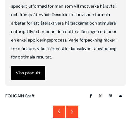
speciellt utformad för män som vill motverka håravfall
och främja återväxt. Dess kliniskt bevisade formula
arbetar för att återaktivera hårsäckarna och stimulera
naturlig tillväxt, medan den doftfria lösningen erbjuder
en enkel appliceringsprocess. Varje förpackning räcker i
tre månader, vilket säkerställer konsekvent användning
för optimala resultat.
Visa produkt
FOLIGAIN Staff
Facebook
X
Pinterest
Email
Äldre
Nyare
inlägg
inlägg