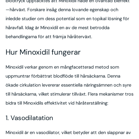
blodtryck upptäcktes att Minoxidil hade en oväntad bieffekt
—hårväxt. Forskare insåg denna lovande egenskap och
inledde studier om dess potential som en topikal lösning för
håravfall. Idag är Minoxidil en av de mest betrodda
behandlingarna för att främja håråterväxt.
Hur Minoxidil fungerar
Minoxidil verkar genom en mångfacetterad metod som
uppmuntrar förbättrat blodflöde till hårsäckarna. Denna
ökade cirkulation levererar essentiella näringsämnen och syre
till hårsäckarna, vilket stimulerar tillväxt. Flera mekanismer tros
bidra till Minoxidils effektivitet vid håråterställning:
1. Vasodilatation
Minoxidil är en vasodilator, vilket betyder att den slappnar av