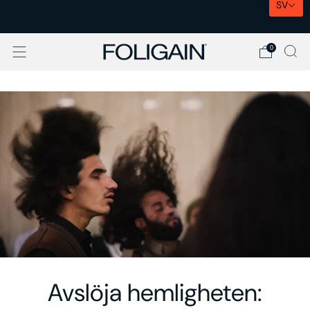
SV
EXPRESSLEVERANS I EU
0
Avslöja hemligheten: